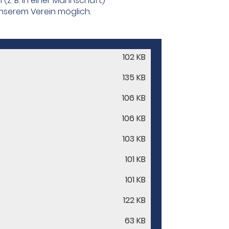
(z. B. in einer Mannschaft)
unserem Verein möglich.
102 KB
135 KB
106 KB
106 KB
103 KB
101 KB
101 KB
122 KB
63 KB