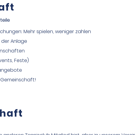
aft
teile
buchungen: Mehr spielen, weniger zahlen
 der Anlage
nnschaften
ents, Feste)
rangebote
n Gemeinschaft!
haft