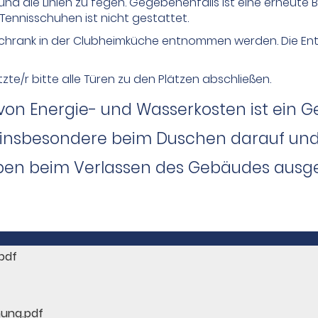
 und die Linien zu fegen. Gegebenenfalls ist eine erneut
Tennisschuhen ist nicht gestattet.
hrank in der Clubheimküche entnommen werden. Die Entn
zte/r bitte alle Türen zu den Plätzen abschließen.
von Energie- und Wasserkosten ist ein G
 insbesondere beim Duschen darauf und s
pen beim Verlassen des Gebäudes ausges
pdf
nung.pdf